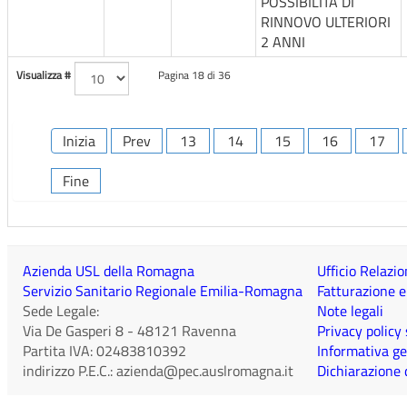
POSSIBILITÀ DI
RINNOVO ULTERIORI
2 ANNI
Visualizza #
Pagina 18 di 36
Inizia
Prev
13
14
15
16
17
Fine
Azienda USL della Romagna
Ufficio Relazio
Servizio Sanitario Regionale Emilia-Romagna
Fatturazione e
Sede Legale:
Note legali
Via De Gasperi 8
-
48121
Ravenna
Privacy policy
Partita IVA:
02483810392
Informativa ge
indirizzo P.E.C.:
azienda@pec.auslromagna.it
Dichiarazione d