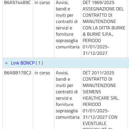
B6A9744B9C
in corso
Avvisi,
DET 1969/2025
bandi e
ASSEGNAZIONE DEL
inviti per
CONTRATTO DI
contratti di
MANUTENZIONE
servizi e
CON LA DITTA BURKE
forniture
& BURKE S.P.A.,
soprasoglia
PERIODO
comunitaria
01/01/2025-
31/12/2027
Link BDNCP
( 1 )
B6ABB17BC2
in corso
Avvisi,
DET 2011/2025
bandi e
CONTRATTO DI
inviti per
MANUTENZIONE
contratti di
SIEMENS
servizi e
HEALTHCARE SRL.
forniture
PERIODO
soprasoglia
01/01/2025-
comunitaria
31/12/2027 CON
EVENTUALE