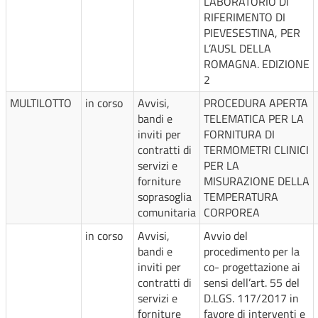
LABORATORIO DI
RIFERIMENTO DI
PIEVESESTINA, PER
L’AUSL DELLA
ROMAGNA. EDIZIONE
2
MULTILOTTO
in corso
Avvisi,
PROCEDURA APERTA
bandi e
TELEMATICA PER LA
inviti per
FORNITURA DI
contratti di
TERMOMETRI CLINICI
servizi e
PER LA
forniture
MISURAZIONE DELLA
soprasoglia
TEMPERATURA
comunitaria
CORPOREA
in corso
Avvisi,
Avvio del
bandi e
procedimento per la
inviti per
co- progettazione ai
contratti di
sensi dell’art. 55 del
servizi e
D.LGS. 117/2017 in
forniture
favore di interventi e