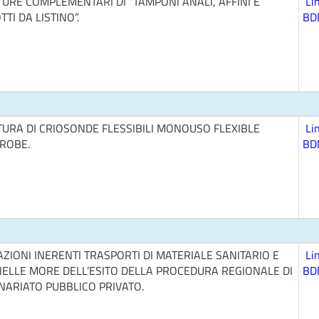
URE COMPLEMENTARI DI “TAMPONI ANALI, AFFINI E
Li
TI DA LISTINO”.
BD
TURA DI CRIOSONDE FLESSIBILI MONOUSO FLEXIBLE
Li
ROBE.
BD
ZIONI INERENTI TRASPORTI DI MATERIALE SANITARIO E
Li
NELLE MORE DELL’ESITO DELLA PROCEDURA REGIONALE DI
BD
NARIATO PUBBLICO PRIVATO.