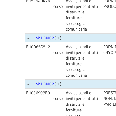
B1515A047A
in
Avvisi, bandi e
FORNIT
corso
inviti per contratti
PRODOT
di servizi e
forniture
soprasoglia
comunitaria
Link BDNCP
( 1 )
B10D66D512
in
Avvisi, bandi e
FORNI
corso
inviti per contratti
CRYOP
di servizi e
forniture
soprasoglia
comunitaria
Link BDNCP
( 1 )
B1036908B0
in
Avvisi, bandi e
PRESTA
corso
inviti per contratti
NON, 
di servizi e
PARTE
forniture
soprasoglia