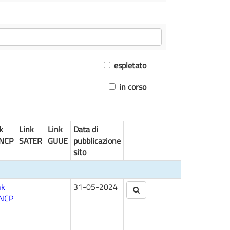
espletato
in corso
k
Link
Link
Data di
NCP
SATER
GUUE
pubblicazione
sito
nk
31-05-2024
NCP