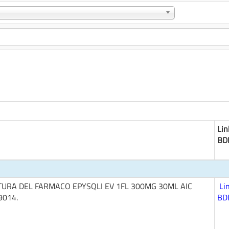
Lin
BD
TURA DEL FARMACO EPYSQLI EV 1FL 300MG 30ML AIC
Li
9014.
BD