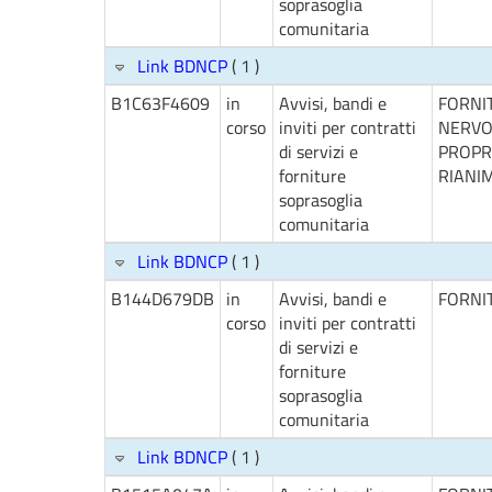
soprasoglia
comunitaria
Link BDNCP
( 1 )
B1C63F4609
in
Avvisi, bandi e
FORNI
corso
inviti per contratti
NERVO
di servizi e
PROPRI
forniture
RIANI
soprasoglia
comunitaria
Link BDNCP
( 1 )
B144D679DB
in
Avvisi, bandi e
FORNIT
corso
inviti per contratti
di servizi e
forniture
soprasoglia
comunitaria
Link BDNCP
( 1 )