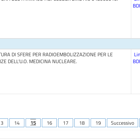
BD
TURA DI SFERE PER RADIOEMBOLIZZAZIONE PER LE
Li
ZE DELL’U.O. MEDICINA NUCLEARE.
BD
13
14
15
16
17
18
19
Successivo