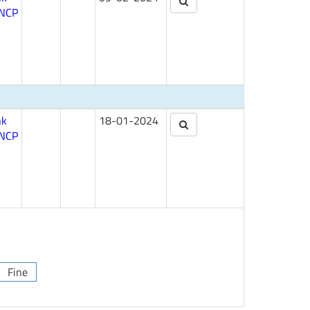
NCP
nk
18-01-2024
NCP
Fine