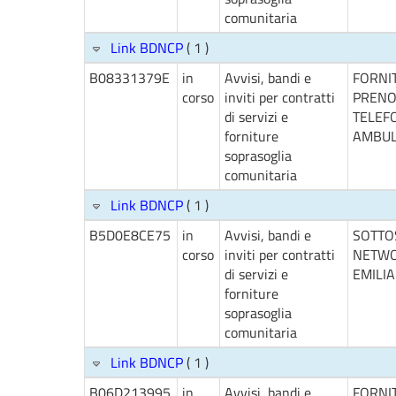
comunitaria
Link BDNCP
( 1 )
B08331379E
in
Avvisi, bandi e
FORNIT
corso
inviti per contratti
PRENO
di servizi e
TELEFO
forniture
AMBUL
soprasoglia
comunitaria
Link BDNCP
( 1 )
B5D0E8CE75
in
Avvisi, bandi e
SOTTO
corso
inviti per contratti
NETWOR
di servizi e
EMILI
forniture
soprasoglia
comunitaria
Link BDNCP
( 1 )
B06D213995
in
Avvisi, bandi e
FORNI