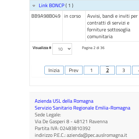
Link BDNCP
( 1 )
BB9A98B049
in corso
Avvisi, bandi e inviti per
contratti di servizi e
forniture sottosoglia
comunitaria
Visualizza #
Pagina 2 di 36
Inizia
Prev
1
2
3
Azienda USL della Romagna
Servizio Sanitario Regionale Emilia-Romagna
Sede Legale:
Via De Gasperi 8
-
48121
Ravenna
Partita IVA:
02483810392
indirizzo P.E.C.:
azienda@pec.auslromagna.it