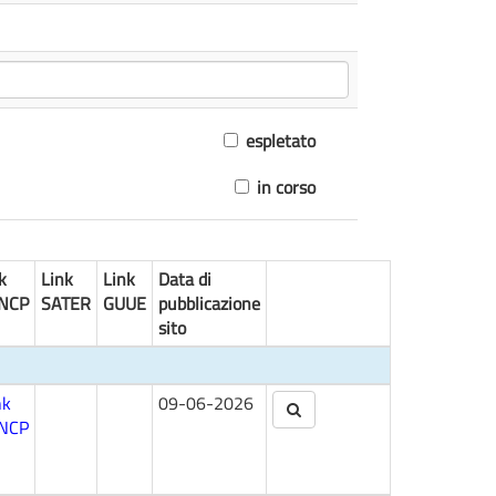
espletato
in corso
k
Link
Link
Data di
NCP
SATER
GUUE
pubblicazione
sito
nk
09-06-2026
NCP