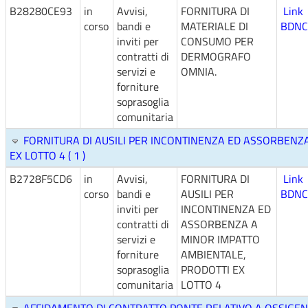
B28280CE93
in
Avvisi,
FORNITURA DI
Link
corso
bandi e
MATERIALE DI
BDNC
inviti per
CONSUMO PER
contratti di
DERMOGRAFO
servizi e
OMNIA.
forniture
soprasoglia
comunitaria
FORNITURA DI AUSILI PER INCONTINENZA ED ASSORBENZ
EX LOTTO 4 ( 1 )
B2728F5CD6
in
Avvisi,
FORNITURA DI
Link
corso
bandi e
AUSILI PER
BDNC
inviti per
INCONTINENZA ED
contratti di
ASSORBENZA A
servizi e
MINOR IMPATTO
forniture
AMBIENTALE,
soprasoglia
PRODOTTI EX
comunitaria
LOTTO 4