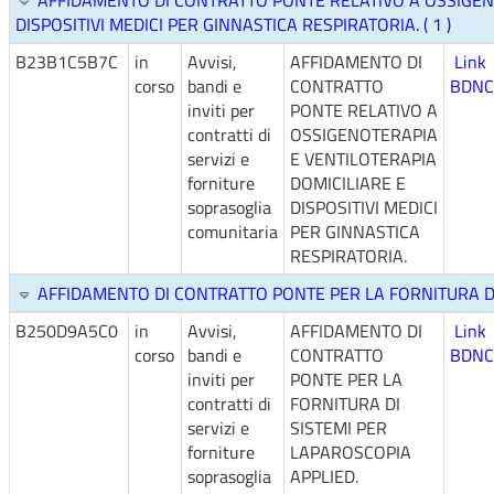
AFFIDAMENTO DI CONTRATTO PONTE RELATIVO A OSSIGEN
DISPOSITIVI MEDICI PER GINNASTICA RESPIRATORIA. ( 1 )
B23B1C5B7C
in
Avvisi,
AFFIDAMENTO DI
Link
corso
bandi e
CONTRATTO
BDNC
inviti per
PONTE RELATIVO A
contratti di
OSSIGENOTERAPIA
servizi e
E VENTILOTERAPIA
forniture
DOMICILIARE E
soprasoglia
DISPOSITIVI MEDICI
comunitaria
PER GINNASTICA
RESPIRATORIA.
AFFIDAMENTO DI CONTRATTO PONTE PER LA FORNITURA DI 
B250D9A5C0
in
Avvisi,
AFFIDAMENTO DI
Link
corso
bandi e
CONTRATTO
BDNC
inviti per
PONTE PER LA
contratti di
FORNITURA DI
servizi e
SISTEMI PER
forniture
LAPAROSCOPIA
soprasoglia
APPLIED.