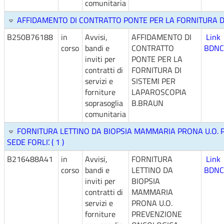
comunitaria
AFFIDAMENTO DI CONTRATTO PONTE PER LA FORNITURA DI 
B250B76188
in
Avvisi,
AFFIDAMENTO DI
Link
corso
bandi e
CONTRATTO
BDNC
inviti per
PONTE PER LA
contratti di
FORNITURA DI
servizi e
SISTEMI PER
forniture
LAPAROSCOPIA
soprasoglia
B.BRAUN
comunitaria
FORNITURA LETTINO DA BIOPSIA MAMMARIA PRONA U.O. 
SEDE FORLI’. ( 1 )
B216488A41
in
Avvisi,
FORNITURA
Link
corso
bandi e
LETTINO DA
BDNC
inviti per
BIOPSIA
contratti di
MAMMARIA
servizi e
PRONA U.O.
forniture
PREVENZIONE