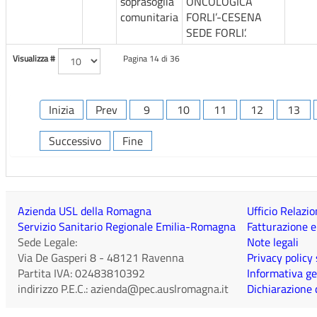
soprasoglia
ONCOLOGICA
comunitaria
FORLI’-CESENA
SEDE FORLI’.
Visualizza #
Pagina 14 di 36
Inizia
Prev
9
10
11
12
13
Successivo
Fine
Azienda USL della Romagna
Ufficio Relazio
Servizio Sanitario Regionale Emilia-Romagna
Fatturazione e
Sede Legale:
Note legali
Via De Gasperi 8
-
48121
Ravenna
Privacy policy
Partita IVA:
02483810392
Informativa ge
indirizzo P.E.C.:
azienda@pec.auslromagna.it
Dichiarazione d