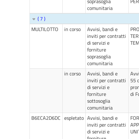
soprasoglia
PER
comunitaria
( 7 )
MULTILOTTO
in corso
Avvisi, bandi e
PRO
inviti per contratti
TER
di servizi e
TE
forniture
soprasoglia
comunitaria
in corso
Avvisi, bandi e
Avvi
inviti per contratti
55 d
di servizi e
prom
forniture
di 
sottosoglia
comunitaria
B6ECA2D6DC
espletato
Avvisi, bandi e
FOR
inviti per contratti
APP
di servizi e
UNI
forniture