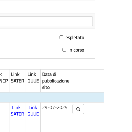
espletato
in corso
k
Link
Link
Data di
NCP
SATER
GUUE
pubblicazione
sito
Link
Link
29-07-2025
SATER
GUUE