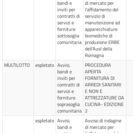
bandi e
di mercato per
inviti per
l'affidamento del
contratti di
servizio di
servizi e
manutenzione ad
forniture
apparecchiature
sottosoglia
biomediche di
comunitaria
produzione ERBE
dell'Ausl della
Romagna
MULTILOTTO
espletato
Avvisi,
PROCEDURA
bandi e
APERTA
inviti per
FORNITURA DI
contratti di
ARREDI SANITARI
servizi e
E NON E
forniture
ATTREZZATURE DA
soprasoglia
CUCINA- EDIZIONE
comunitaria
2
espletato
Avvisi,
Avviso di indagine
bandi e
di mercato per