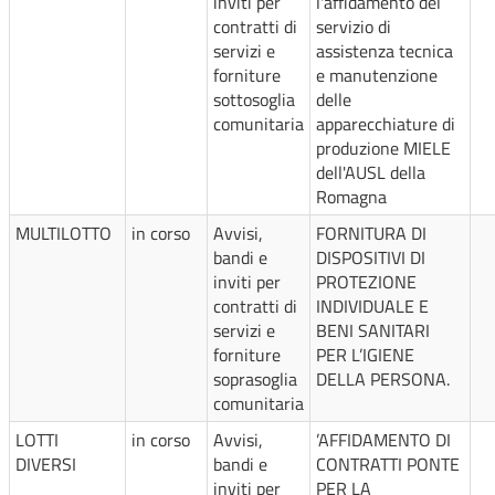
inviti per
l'affidamento del
contratti di
servizio di
servizi e
assistenza tecnica
forniture
e manutenzione
sottosoglia
delle
comunitaria
apparecchiature di
produzione MIELE
dell'AUSL della
Romagna
MULTILOTTO
in corso
Avvisi,
FORNITURA DI
bandi e
DISPOSITIVI DI
inviti per
PROTEZIONE
contratti di
INDIVIDUALE E
servizi e
BENI SANITARI
forniture
PER L’IGIENE
soprasoglia
DELLA PERSONA.
comunitaria
LOTTI
in corso
Avvisi,
’AFFIDAMENTO DI
DIVERSI
bandi e
CONTRATTI PONTE
inviti per
PER LA