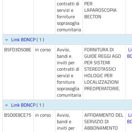
contratti di
PER
servizi e
LAPAROSCOPIA
forniture
BECTON
soprasoglia
comunitaria
Link BDNCP
( 1 )
B5FD3D508E
in corso
Avvisi,
FORNITURA DI
L
bandi e
GUIDE REGGI AGO
B
inviti per
PER SISTEMI
contratti di
STEREOTASSICI
servizi e
HOLOGIC PER
forniture
LOCALIZZAZIONI
soprasoglia
PREOPERATORIE.
comunitaria
Link BDNCP
( 1 )
B5D0E8CE75
in corso
Avvisi,
AFFIDAMENTO DEL
L
bandi e
SERVIZIO DI
B
inviti per
ABBONAMENTO