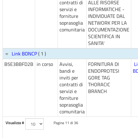
contratti di
ALLE RISORSE
servizi e
INFORMATICHE -
forniture
INDIVIDUATE DAL
soprasoglia
NETWORK PER LA
comunitaria
DOCUMENTAZIONE
SCIENTIFICA IN
SANITA'
Link BDNCP
( 1 )
B5E3BBFD2B
in corso
Avvisi,
FORNITURA DI
L
bandi e
ENDOPROTESI
B
inviti per
GORE TAG
contratti di
THORACIC
servizi e
BRANCH
forniture
soprasoglia
comunitaria
Visualizza #
Pagina 11 di 36