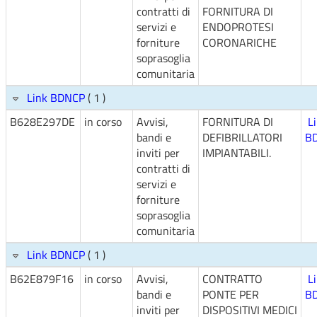
contratti di
FORNITURA DI
servizi e
ENDOPROTESI
forniture
CORONARICHE
soprasoglia
comunitaria
Link BDNCP
( 1 )
B628E297DE
in corso
Avvisi,
FORNITURA DI
L
bandi e
DEFIBRILLATORI
B
inviti per
IMPIANTABILI.
contratti di
servizi e
forniture
soprasoglia
comunitaria
Link BDNCP
( 1 )
B62E879F16
in corso
Avvisi,
CONTRATTO
L
bandi e
PONTE PER
B
inviti per
DISPOSITIVI MEDICI