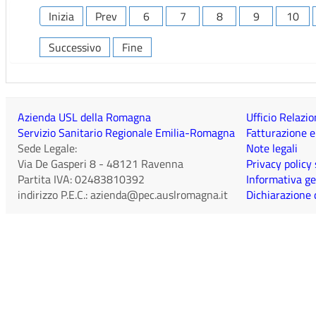
Inizia
Prev
6
7
8
9
10
Successivo
Fine
Azienda USL della Romagna
Ufficio Relazio
Servizio Sanitario Regionale Emilia-Romagna
Fatturazione e
Sede Legale:
Note legali
Via De Gasperi 8
-
48121
Ravenna
Privacy policy
Partita IVA:
02483810392
Informativa ge
indirizzo P.E.C.:
azienda@pec.auslromagna.it
Dichiarazione d