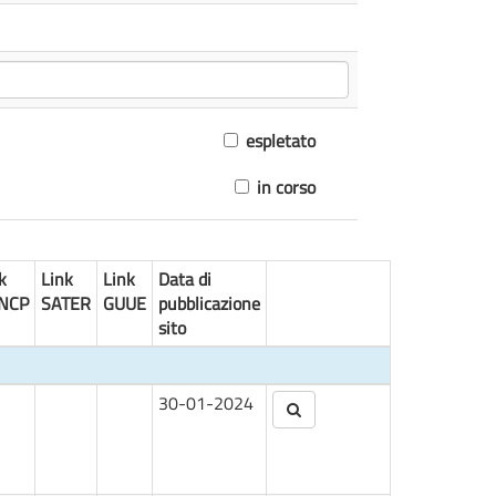
espletato
in corso
k
Link
Link
Data di
NCP
SATER
GUUE
pubblicazione
sito
30-01-2024